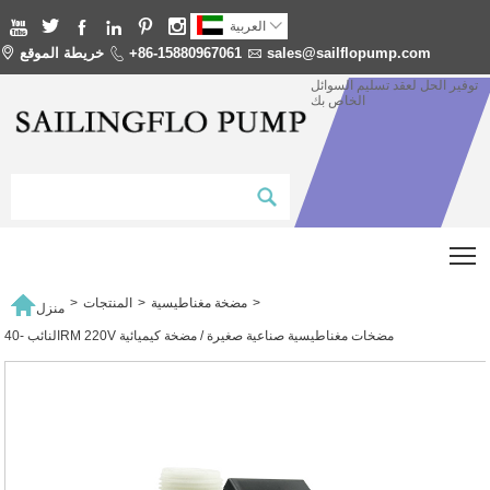







العربية
sales@sailflopump.com

+86-15880967061

خريطة الموقع

توفير الحل لعقد تسليم السوائل
الخاص بك
T

>
مضخة مغناطيسية
>
المنتجات
>
منزل
النائب -40RM 220V مضخات مغناطيسية صناعية صغيرة / مضخة كيميائية