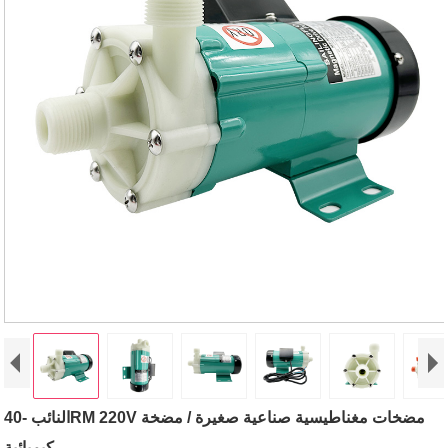
النائب -40RM 220V مضخات مغناطيسية صناعية صغيرة / مضخة
كيميائية