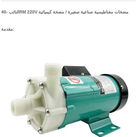
النائب -40RM 220V مضخات مغناطيسية صناعية صغيرة / مضخة كيميائية
مقدمة: