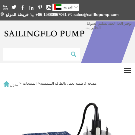







العربية
sales@sailflopump.com

+86-15880967061

خريطة الموقع

توفير الحل لعقد تسليم السوائل
الخاص بك
T

مضخة غاطسة تعمل بالطاقة الشمسية
>
المنتجات
>
منزل