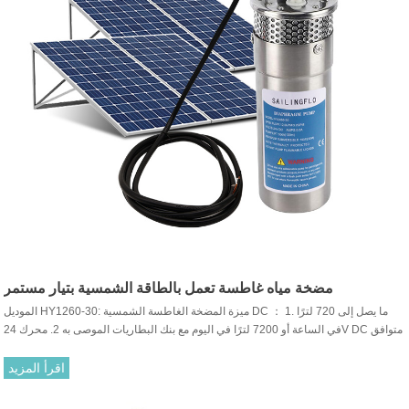
مضخة مياه غاطسة تعمل بالطاقة الشمسية بتيار مستمر
الموديل HY1260-30: ميزة المضخة الغاطسة الشمسية DC ： 1. ما يصل إلى 720 لترًا
في الساعة أو 7200 لترًا في اليوم مع بنك البطاريات الموصى به 2. محرك 24V DC متوافق
مع معظم الألواح الشمسية المتاحة تجارياً ووحدات التحكم بالشحن وبطاريات الرصاص
الحمضية
اقرأ المزيد