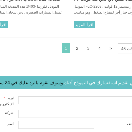
الموديل FLO-2203: مضخة ماء تيار مستمر 12 فولت:
الموديل فلوريدا -3403: هذه المضخة
رطل لكل بوصة مربعة
جد خيار آخر لمفتاح الضغط ، وهو مناسب
غسيل السيارات الصغيرة ، دش سخان المياه
للرشاشات.
في الهواء الطلق. مضخة مياه 4
مدمج ، يمكن أن تعمل تلقائيًا عند تشغيل الصنبور.
اقرأ المزيد
اقرأ
1
2
3
4
>
ات
في تقديم استفسارك في النموذج أدناه
وسوف نقوم بالرد عليك في 24 ساعة
البريد
*
الإلكتروني :
شركة :
اسم :