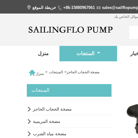
sales@sailflopum

+86-15880967061

خريطة الموقع

سوائل الخاص بك
المنتجات
منزل

مضخة الحجاب الحاجز
>
المنتجات
>
منزل
المنتجات

مضخة الحجاب الحاجز

مضخة المريمية

مضخة مياه الشرب