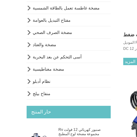

مضخة غاطسة تعمل بالطاقة الشمسية

مفتاح التبديل بالعوامة

مضخة الصرف الصحي
فولت ذات ضغط
الموديل FL-200: 200psi ، 10L أو 55psi / 20Lpm

مضخة والعتاد
DC مضخة مياه كهربائية عالية الضغط مع معيار 12V /
24V (يمكن أن تقدم الفولتية الأخرى حسب طلب

آسى التحكم عن بعد البحرية
العميل). هذه السلسلة من المضخات أساسية للمياه
 المزيد
ية للتآكل

مضخة مغناطيسية
الخفيف.

نظام أدبلو

منفاخ بيلج
حار المنتج
Rv صنبور كهربائي 12 فولت
مجموعة مضخة لوح المطبخ