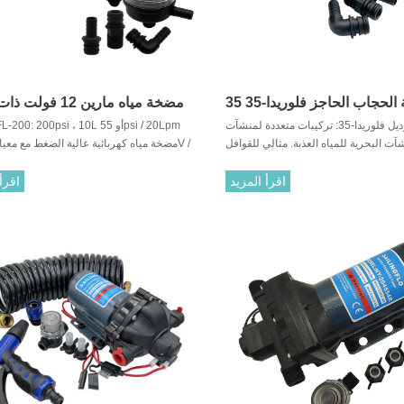
مضخة الحجاب الحاجز فلوريدا-35 35psi
مضخة مياه مارين 12 
الموديل فلوريدا-35: تركيبات متعددة لمنشآت RV
12V العاصمة
عالي 200 رطل / بوصة مربعة
آت البحرية للمياه العذبة. مثالي للقوافل
دراجات النارية والشاحنات والتخييم ونقل
عة الزراعية. مزود بفلتر وتركيبات ، وهذه
اقرأ المزيد
اقرأ
المضخات للاستخدام المتقطع فقط.
النظيفة ومياه البحر ونقل السوائل الكيميائ