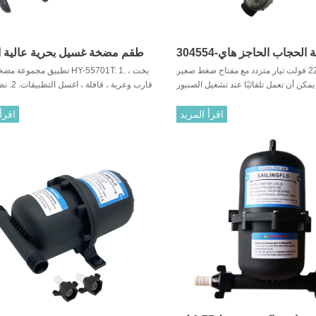
مضخة الحجاب الحاجز هاي-304554R
طقم مضخة غسيل بحرية عالية 
مضخة مياه 220 فولت تيار متردد مع مفتاح ضغط صغير
تطبيق مجموعة مضخة الغسل 01T: 1
تيار متردد 220V مع خيط ذكر
يمكن أن تعمل تلقائيًا عند تشغيل الصنبور
قارب وعربة ، ق
له. تعمل بهدوء ، وتعمل ضوضاء في حدود
المضغوط الزراعة / ا
55 ديسيبل.
المرطب ، تنقية المياه ، الأجه
اقرأ المزيد
اقرأ