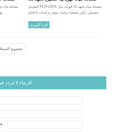
الموديل FLO-2203: مضخة مياه بجهد 12 فولت تيار
فولت تيار مستمر
مستمر: رأس مضخة برجية ، توفر تركيبات بأحجام
يو
مختلفة ، سهلة التوصيل بأي منفذ.
اقرأ المزيد
45 مجموع السجل
الرجاء لا تتردد 
هاتف :