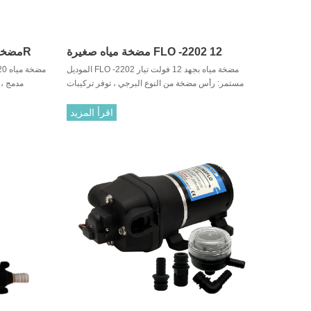
مضخة مياه صغيرة FLO -2202 12
الموديل FLO -2202 مضخة مياه بجهد 12 فولت تيار
فولت تيار مستمر 4.3 لتر في الدقيقة
مستمر: رأس مضخة من النوع البرجي ، توفر تركيبات
مدمج ، 
بأحجام مختلفة ، وسهلة التوصيل بأي منفذ.
وإيقاف تشغي
اقرأ المزيد