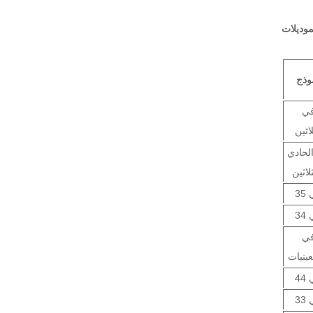
وذج
ي
لاثين
لحادي
لاثين
35
34
ي
عينيات
44
33