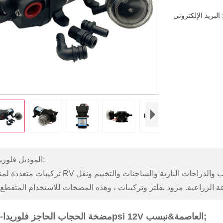
s
الموديل فلوريدا-35:
تركيبات متعددة لمنشآت RV والمنشآت البحرية للمياه العذبة. مثالي للقوافل والقوارب والدراجات النا
مضخة الحجاب الحاجز فلوريدا-35 35psi 12V العاصمة&نبسب;