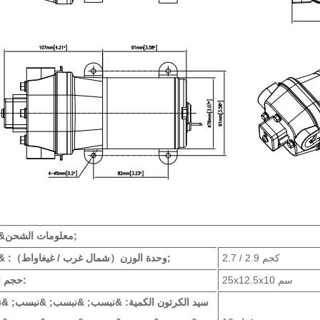
معلومات الشحن&نبسب;
2.7 / 2.9 كجم
: &نبسب;
وحدة الوزن
（شمال غرب / غيغاواط）
25x12.5x10 سم
حجم الوحدة:
سيد الكرتون الكمية: &نبسب; &نبسب; &نبسب; &