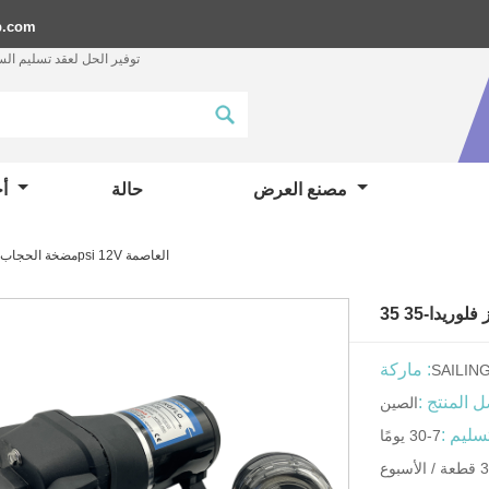
p.com
توفير الحل لعقد تسليم ال
مصنع العرض
حالة
أخبار
مضخة الحجاب الحاجز فلوريدا-35 35psi 12V العاصمة
ماركة :
SAILIN
 المنتج :
الصين
سليم :
7-30 يومًا
سبوع