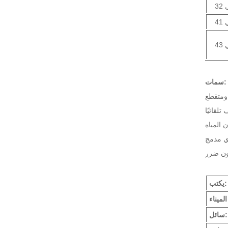
32
41
43
سمات:
ومتقطع
لقائيًا
المياه
ون ضرر
يكتب:
سائل: