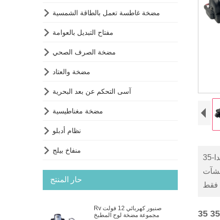

مضخة غاطسة تعمل بالطاقة الشمسية

مفتاح التبديل بالعوامة

مضخة الصرف الصحي

مضخة والعتاد

آسى التحكم عن بعد البحرية

مضخة مغناطيسية

نظام أدبلو

منفاخ بيلج
رية والشاحنات والتخييم ونقل
حار المنتج
Rv صنبور كهربائي 12 فولت
مجموعة مضخة لوح المطبخ