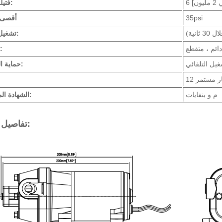
ون]
فتيلة ذاتية:
35psi
أقصى
 ثانية)
تشغيل جاف:
ئم ، متقطع
محرك:
غيل التلقائي
حماية الواجب:
يار مستمر
م و بنفايات
الشهادة المعتمدة:
تفاصيل المنتج: