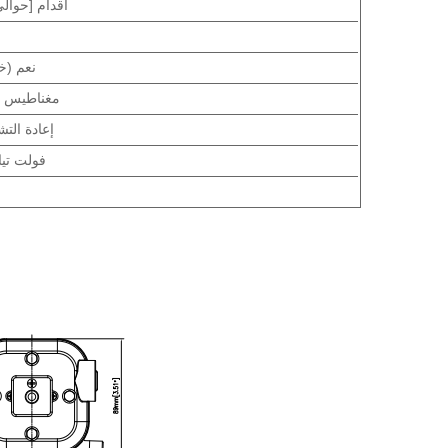
6 أقدام [حوالي 2 ملي
نعم (خلال 30
مغناطيس دا
إعادة التش
12 فولت ت