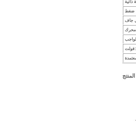
 ضغط
فولت: