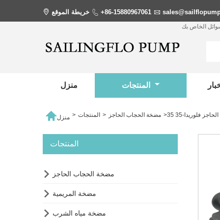
sales@sailflopum

+86-15880967061

خريطة الموقع

سوائل الخاص بك
المنتجات
منزل

>
مضخة الحجاب الحاجز
>
المنتجات
>
منزل
المنتجات

مضخة الحجاب الحاجز

مضخة المريمية

مضخة مياه الشرب