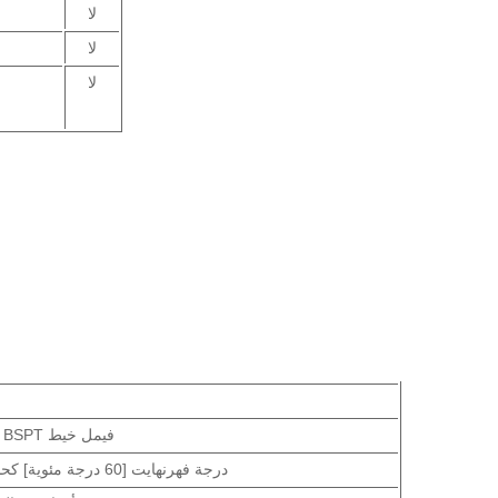
لا
لا
لا
3/4"(19 مم) BSPT فيمل خيط
140 درجة فهرنهايت [60 درجة مئوية] كحد أقصى