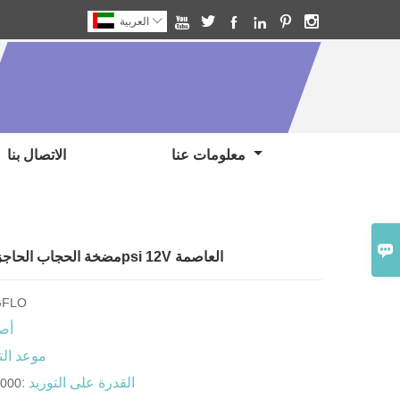







العربية
معلومات عنا
الاتصال بنا

مضخة الحجاب الحاجز فلوريدا-35 35psi 12V العاصمة
GFLO
أصل
موعد الت
القدرة على التوريد :
3000 قطعة / الأ