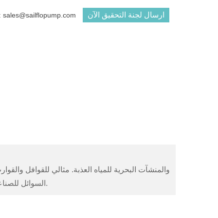
ارسال لجنة التحقيق الآن
البريد الإلكتروني : ales@sailflopump.com
السوائل للصناعة الزراعية. مزود بفلتر وتركيبات ، وهذه المضخات للاستخدام المتقطع فقط.