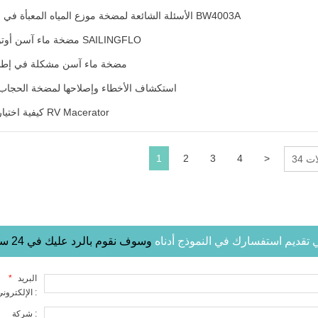
الأسئلة الشائعة لمضخة موزع المياه المعبأة في زجاجات BW4003A
مضخة ماء آسن أوتوماتيكية SAILINGFLO
مضخة ماء آسن مشكلة في إطلاق
استكشاف الأخطاء وإصلاحها لمضخة الحجاب 
كيفية اختيار مضخة RV Macerator
1
2
3
4
>
ات
في تقديم استفسارك في النموذج أدناه
وسوف نقوم بالرد عليك في 24 ساعة
البريد
*
الإلكتروني :
شركة :