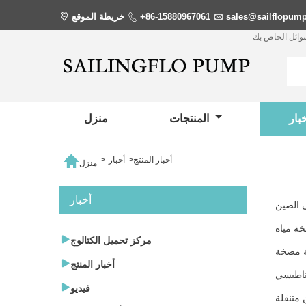
sales@sailflopum

+86-15880967061

خريطة الموقع

سوائل الخاص بك
المنتجات
منزل

أخبار المنتج
>
أخبار
>
منزل
أخبار

مركز تحميل الكتالوج

أخبار المنتج
اطيسي

فيديو
 متنقلة