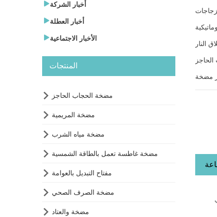

أخبار الشركة

أخبار العطلة

الأخبار الاجتماعية
 النار
الحاجز
المنتجات

مضخة الحجاب الحاجز

مضخة المريمية

مضخة مياه الشرب

مضخة غاطسة تعمل بالطاقة الشمسية

مفتاح التبديل بالعوامة

مضخة الصرف الصحي

مضخة والعتاد