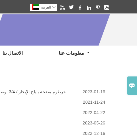







العربية
معلومات عنا
الاتصال بنا

2023-01-16
خرطوم مضخة بايلج الإبحار / 3/4 بوصة طقم خرطوم مضخة آسن / خرطوم مضخة آسن بلاستيكي 5 أقدام مصنوع في الصين
2021-11-24
2022-04-22
2023-05-26
2022-12-16