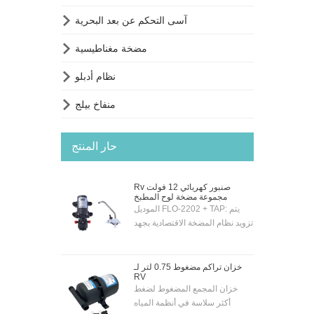

آسى التحكم عن بعد البحرية

مضخة مغناطيسية

نظام أدبلو

منفاخ بيلج
حار المنتج
Rv صنبور كهربائي 12 فولت
مجموعة مضخة لوح المطبخ
الموديل FLO-2202 + TAP: يتم
تزويد نظام المضخة الاقتصادية بجهد
12 فولت مع صنبور ومضخة
كهربائية مطلية بالكروم بجهد 12
فولت - بحيث يمكن تنشيط
خزان تراكم مضغوط 0.75 لتر لـ
RV
المضخة تلقائيًا عن طريق مفتاح
خزان المجمع المضغوط لضغط
التبديل الموجود على الصنبور.
أكثر سلاسة في أنظمة المياه
المضخة "SELF-PRIMING" لذا