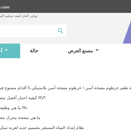
p.com
توفير الحل لعقد تسليم ال
مصنع العرض
حالة
أخبار
كيفية اختيار أفضل مضخة مياه RV؟
ما هي وظيفة مضخة Rv
ما هي مضخة محرك مغن
نظام إمداد المياه المستقر بتصميم جديد لعربة سكن