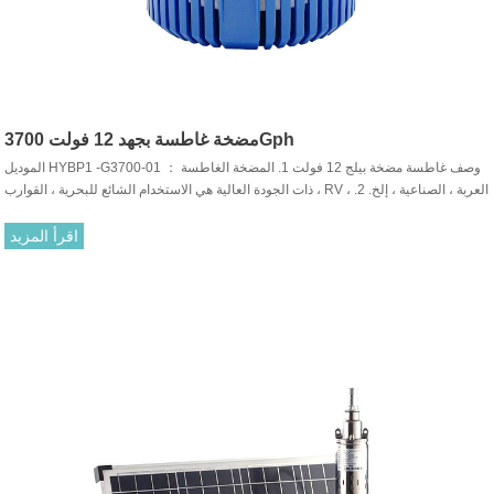
مضخة غاطسة بجهد 12 فولت 3700Gph
الموديل HYBP1 -G3700-01 ： وصف غاطسة مضخة بيلج 12 فولت 1. المضخة الغاطسة
ذات الجودة العالية هي الاستخدام الشائع للبحرية ، القوارب ، RV ، العربة ، الصناعية ، إلخ. 2.
محركات شديدة التحمل بأعمدة من الفولاذ المقاوم للصدأ وأجسام متينة من لدن بالحرارة.
3. غاطسة تماما وحماية الاشتعال.
اقرأ المزيد