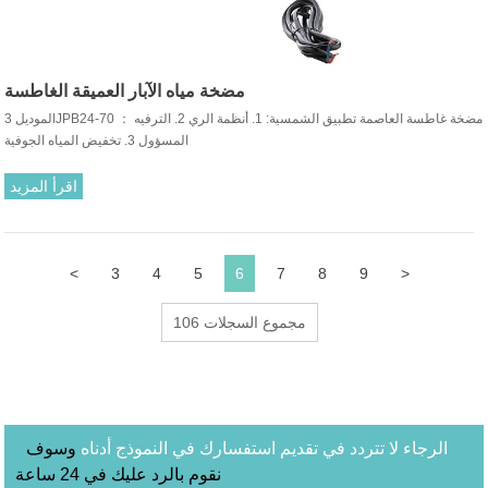
مضخة مياه الآبار العميقة الغاطسة
الموديل 3JPB24-70 ： مضخة غاطسة العاصمة تطبيق الشمسية: 1. أنظمة الري 2. الترفيه
المسؤول 3. تخفيض المياه الجوفية
اقرأ المزيد
<
3
4
5
6
7
8
9
>
106 مجموع السجلات
الرجاء لا تتردد في تقديم استفسارك في النموذج أدناه
وسوف
نقوم بالرد عليك في 24 ساعة