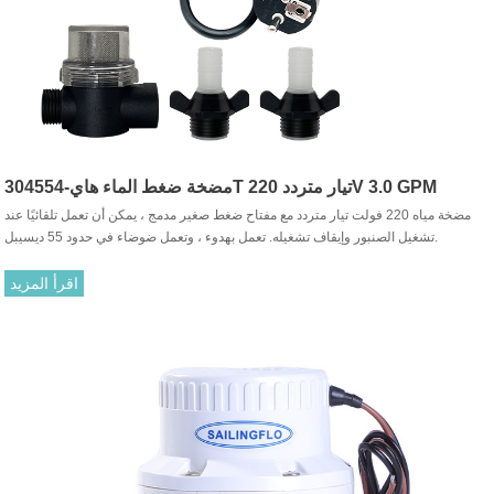
مضخة ضغط الماء هاي-304554T تيار متردد 220V 3.0 GPM
مضخة مياه 220 فولت تيار متردد مع مفتاح ضغط صغير مدمج ، يمكن أن تعمل تلقائيًا عند
تشغيل الصنبور وإيقاف تشغيله. تعمل بهدوء ، وتعمل ضوضاء في حدود 55 ديسيبل.
اقرأ المزيد