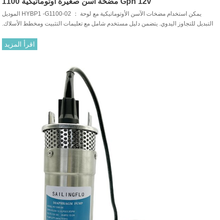
مضخة آسن صغيرة أوتوماتيكية 1100 Gph 12v
الموديل HYBP1 -G1100-02 ： يمكن استخدام مضخات الآسن الأوتوماتيكية مع لوحة
التبديل للتجاوز اليدوي. يتضمن دليل مستخدم شامل مع تعليمات التثبيت ومخطط الأسلاك.
تستخدم عادة في أجسام القوارب / الصهاريج خزانات الطعم ، البرك ، حمامات السباحة
والمنتجعات الصحية ، إلخ.
اقرأ المزيد