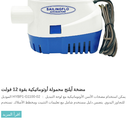
مضخة آيلنج محمولة أوتوماتيكية بقوة 12 فولت
الموديل HYBP1-G1100-02 ： يمكن استخدام مضخات الآسن الأوتوماتيكية مع لوحة التبديل
للتجاوز اليدوي. يتضمن دليل مستخدم شامل مع تعليمات التثبيت ومخطط الأسلاك. تستخدم
عادة في أجسام القوارب / الصهاريج خزانات الطعم ، البرك ، حمامات السباحة والمنتجعات
الصحية ، إلخ.
اقرأ المزيد