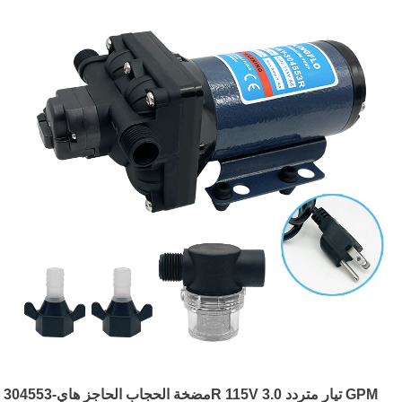
مضخة الحجاب الحاجز هاي-304553R 115V تيار متردد 3.0 GPM