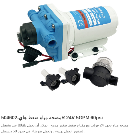
مضخة مياه ضغط هاي-504602R 24V 5GPM 60psi
مضخة مياه بجهد 24 فولت مع مفتاح ضغط صغير مدمج ، يمكن أن تعمل تلقائيًا عند تشغيل
الصنبور. تعمل بهدوء ، وتعمل ضوضاء في حدود 50 ديسيبل.