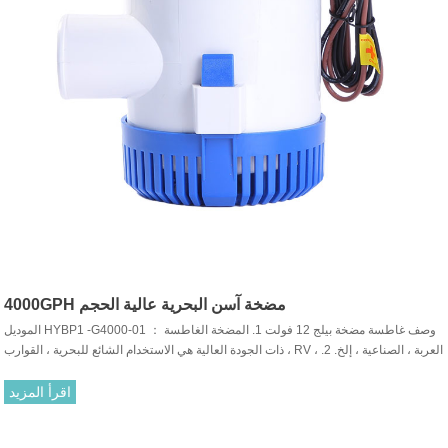
4000GPH مضخة آسن البحرية عالية الحجم
الموديل HYBP1 -G4000-01 ： وصف غاطسة مضخة بيلج 12 فولت 1. المضخة الغاطسة
ذات الجودة العالية هي الاستخدام الشائع للبحرية ، القوارب ، RV ، العربة ، الصناعية ، إلخ. 2.
محركات شديدة التحمل بأعمدة من الفولاذ المقاوم للصدأ وأجسام متينة من لدن بالحرارة.
3. غاطسة تماما وحماية الاشتعال.
اقرأ المزيد