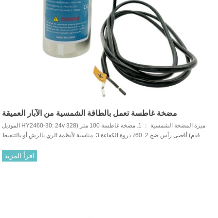
مضخة غاطسة تعمل بالطاقة الشمسية من الآبار العميقة
الموديل HY2460-30: 24v ميزة المضخة الشمسية ： 1. مضخة غاطسة 100 متر (328
قدم) أقصى رأس ضخ 2. 60٪ ذروة الكفاءة 3. مناسبة لأنظمة الري بالرش أو بالتنقيط
اقرأ المزيد