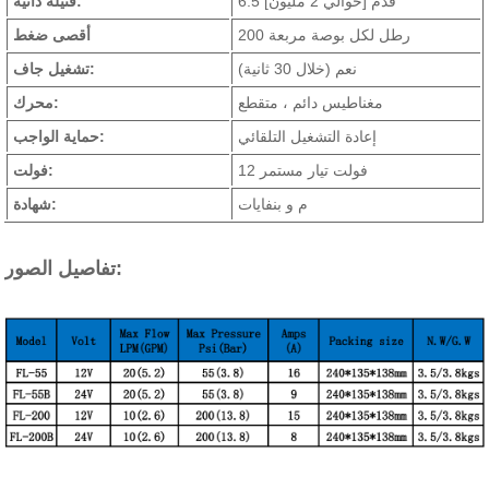
6.5 قدم [حوالي 2 مليون]
فتيلة ذاتية:
200 رطل لكل بوصة مربعة
أقصى ضغط
نعم (خلال 30 ثانية)
تشغيل جاف:
مغناطيس دائم ، متقطع
محرك:
إعادة التشغيل التلقائي
حماية الواجب:
12 فولت تيار مستمر
فولت:
م و بنفايات
شهادة:
تفاصيل الصور: