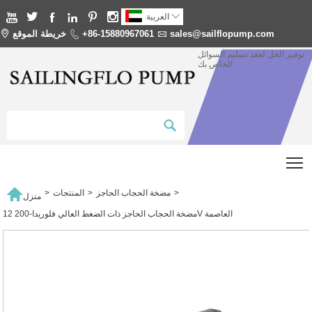







العربية
sales@sailflopump.com

+86-15880967061

خريطة الموقع

توفير الحل لعقد تسليم السوائل
الخاص بك
T

>
مضخة الحجاب الحاجز
>
المنتجات
>
منزل
مضخة الحجاب الحاجز ذات الضغط العالي فلوريدا-200 12V العاصمة