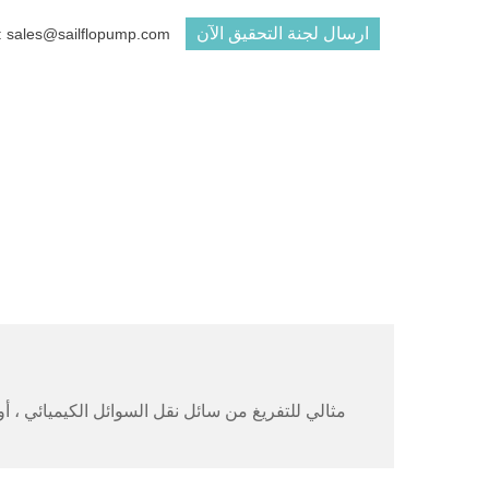
ارسال لجنة التحقيق الآن
البريد الإلكتروني : ales@sailflopump.com
مثالي للتفريغ من سائل نقل السوائل الكيميائي ، أ