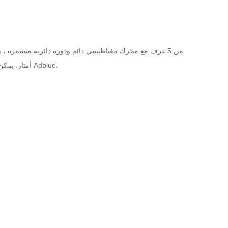
أمتار. يمكن استخدام المضخات للمياه العذبة والحمضية الضعيفة والسائل الأساسي ، وخاصة سائل Adblue.