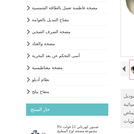

مضخة غاطسة تعمل بالطاقة الشمسية

مفتاح التبديل بالعوامة

مضخة الصرف الصحي

مضخة والعتاد

آسى التحكم عن بعد البحرية

مضخة مغناطيسية

نظام أدبلو

منفاخ بيلج
حار المنتج
أحماض
Rv صنبور كهربائي 12 فولت
مجموعة مضخة لوح المطبخ