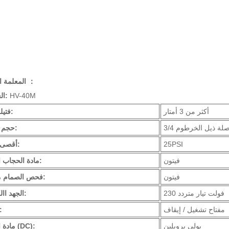
المعلمة الرئيسية ：
HV-40M
العناصر لا:
أكثر من 3 أمتار
فتيلة ذاتية:
حجم الميناء:
25PSI
أقصى ضغط:
فيتون
مادة الحجاب الحاجز:
فيتون
فحص الصمام مصنوع:
230 فولت تيار متردد
الجهد االكهربى:
مفتاح تشغيل / إيقاف
سلطة
بولى بروبلين
مادة الجسم (DC):