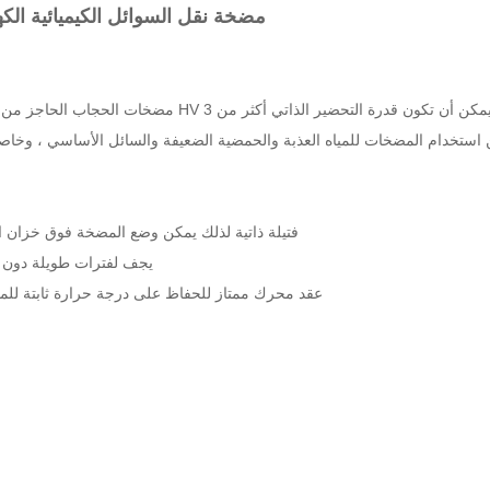
مضخة نقل السوائل الكيميائية الكهر
مضخات الحجاب الحاجز من سلسلة HV من 5 غرف مع محرك مغناطيسي دائم ودورة دائرية مستمرة ، يمكن أن تكون ق
1. فتيلة ذاتية لذلك يمكن وضع المضخة فوق خزان ال
2. يجف لفترات طويلة دون
3. عقد محرك ممتاز للحفاظ على درجة حرارة ثابتة للمضخة