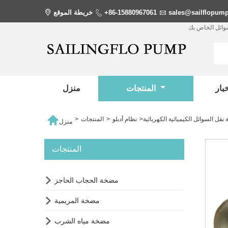
sales@sailflopum

+86-15880967061

خريطة الموقع

سوائل الخاص بك
المنتجات
منزل

نقل السوائل الكيميائية الكهربائية
>
نظام أدبلو
>
المنتجات
>
منزل
المنتجات

مضخة الحجاب الحاجز

مضخة المريمية

مضخة مياه الشرب