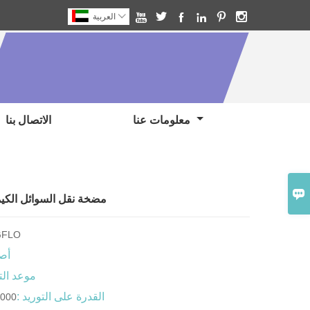







العربية
معلومات عنا
الاتصال بنا

مضخة نقل السوائل الكيميا
GFLO
أصل
موعد الت
القدرة على التوريد :
3000 قطعة / الأ