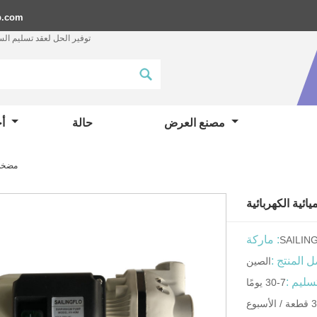
p.com
توفير الحل لعقد تسليم ال
مصنع العرض
حالة
أخبار
مضخة 
ئية الكهربائية
ماركة :
SAILIN
 المنتج :
الصين
سليم :
7-30 يومًا
سبوع