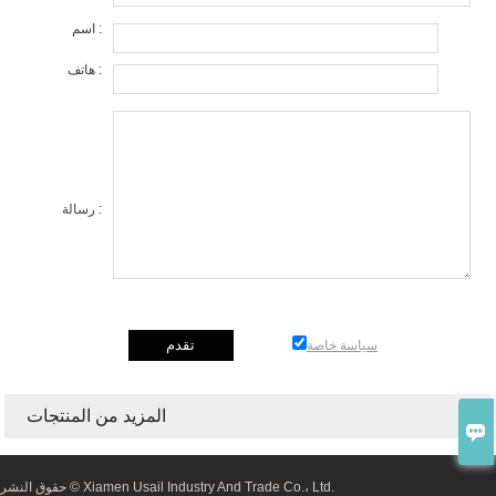
اسم :
هاتف :
رسالة :
سياسة خاصة
المزيد من المنتجات

حقوق النشر © Xiamen Usail Industry And Trade Co.، Ltd.