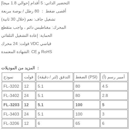
التحضير الذاتي: 5 أقدام [حوالي 1.8 ميجا]
أقصى ضغط ： 80 رطل / بوصة مربعة
تشغيل جاف: نعم (خلال 30 ثانية)
المحرك: مغناطيس دائم ، واجب متقطع
الحماية: إعادة التشغيل التلقائي
فولت: 24 محرك VDC قياسي
الشهادة المعتمدة: CE و RoHS
المزيد من الموديلات ：
أمبير رسم (أ)
الضغط (PSI)
التدفق (لتر / دقيقة)
فولت
نموذج
FL-3202
12
5.1
80
4.5
FL-3402
24
5.1
80
2.8
FL-3203
12
5.1
100
5
FL-3403
24
5.1
100
3
FL-3206
12
6
65
6