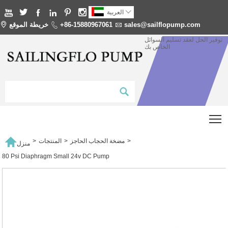







العربية
sales@sailflopump.com

+86-15880967061

خريطة الموقع

توفير الحل لعقد تسليم السوائل
الخاص بك
T

>
مضخة الحجاب الحاجز
>
المنتجات
>
منزل
80 Psi Diaphragm Small 24v DC Pump