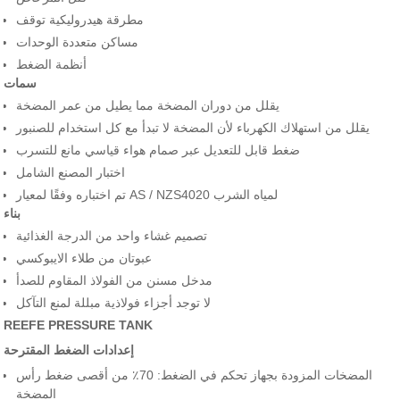
مطرقة هيدروليكية توقف
مساكن متعددة الوحدات
أنظمة الضغط
سمات
يقلل من دوران المضخة مما يطيل من عمر المضخة
يقلل من استهلاك الكهرباء لأن المضخة لا تبدأ مع كل استخدام للصنبور
ضغط قابل للتعديل عبر صمام هواء قياسي مانع للتسرب
اختبار المصنع الشامل
تم اختباره وفقًا لمعيار AS / NZS4020 لمياه الشرب
بناء
تصميم غشاء واحد من الدرجة الغذائية
عبوتان من طلاء الايبوكسي
مدخل مسنن من الفولاذ المقاوم للصدأ
لا توجد أجزاء فولاذية مبللة لمنع التآكل
REEFE PRESSURE TANK
إعدادات الضغط المقترحة
المضخات المزودة بجهاز تحكم في الضغط: 70٪ من أقصى ضغط رأس
المضخة