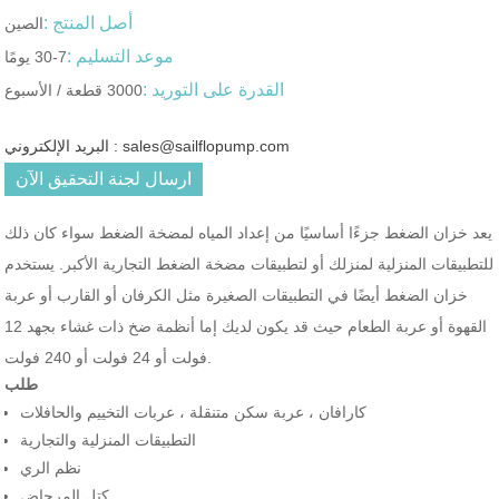
أصل المنتج :
الصين
موعد التسليم :
7-30 يومًا
القدرة على التوريد :
3000 قطعة / الأسبوع
البريد الإلكتروني : sales@sailflopump.com
ارسال لجنة التحقيق الآن
يعد خزان الضغط جزءًا أساسيًا من إعداد المياه لمضخة الضغط سواء كان ذلك
للتطبيقات المنزلية لمنزلك أو لتطبيقات مضخة الضغط التجارية الأكبر. يستخدم
خزان الضغط أيضًا في التطبيقات الصغيرة مثل الكرفان أو القارب أو عربة
القهوة أو عربة الطعام حيث قد يكون لديك إما أنظمة ضخ ذات غشاء بجهد 12
فولت أو 24 فولت أو 240 فولت.
طلب
كارافان ، عربة سكن متنقلة ، عربات التخييم والحافلات
التطبيقات المنزلية والتجارية
نظم الري
كتل المرحاض