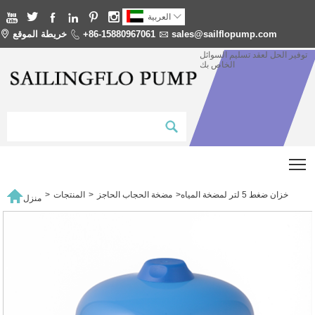







العربية
sales@sailflopump.com

+86-15880967061

خريطة الموقع

توفير الحل لعقد تسليم السوائل
الخاص بك
T

خزان ضغط 5 لتر لمضخة المياه
>
مضخة الحجاب الحاجز
>
المنتجات
>
منزل