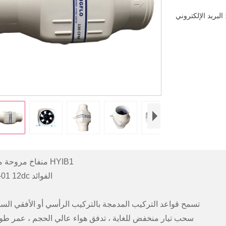
s
منفاخ مروحة موديل HYIB1
-130-01 12dc الفوائد
1. تسمح قواعد التركيب المدمجة بالتركيب الرأسي أو الأفقي الس
2. سحب تيار منخفض للغاية ، تدفق هواء عالي الحجم ، عمر طو