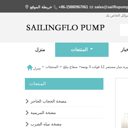
sales@sailflopum

+86-15880967061

خريطة الموقع

سوائل الخاص بك
المنتجات
منزل

ر مستمر 12 فولت 3 بوصة
>
منفاخ بيلج
>
المنتجات
>
منزل
المنتجات

مضخة الحجاب الحاجز

مضخة المريمية

مضخة مياه الشرب