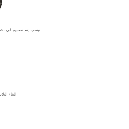
&نبسب ;تم تصميم في -خط منفاخ بشكل أساسي لتوفير تهوية للجسور ، وأجزاء المحرك ، والمطابخ ، والرؤوس.
6. البناء 