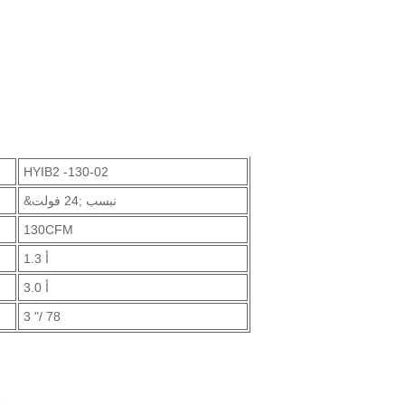
HYIB2 -130-02
&نبسب ;24 فولت
130CFM
1.3 أ
3.0 أ
3 "/ 78