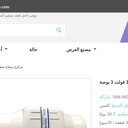
p.com
توفير الحل لعقد تسليم ال
مصنع العرض
حالة
أخبار
مراوح منفاخ صغيرة بتيا
ماركة :
SAILIN
 المنتج :
الصين
سليم :
7-30 يومًا
سبوع