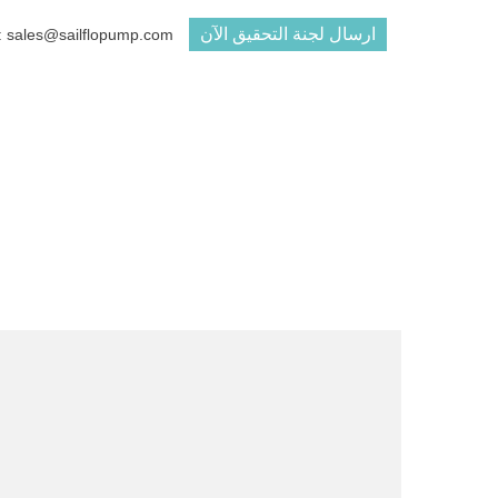
ارسال لجنة التحقيق الآن
البريد الإلكتروني : ales@sailflopump.com