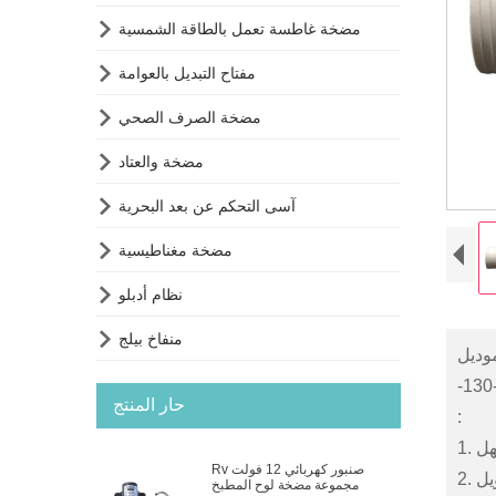

مضخة غاطسة تعمل بالطاقة الشمسية

مفتاح التبديل بالعوامة

مضخة الصرف الصحي

مضخة والعتاد

آسى التحكم عن بعد البحرية

مضخة مغناطيسية

نظام أدبلو

منفاخ بيلج
حار المنتج
:
هل
Rv صنبور كهربائي 12 فولت
يل
مجموعة مضخة لوح المطبخ