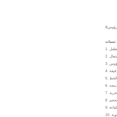
سمات:
شتعال
رؤوس
دمجة
حرية
لحجم
فاءة
وبة