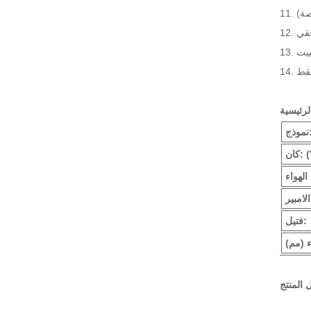
فقي
ثبيت
ذج:
 (V)
:
فتيل: