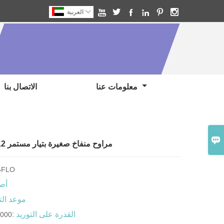







العربية
معلومات عنا
الاتصال بنا

مراوح منفاخ صغيرة بتيار مستمر 12 فولت 3 بوصة
GFLO
أصل
موعد الت
القدرة على التوريد :
3000 قطعة / الأ