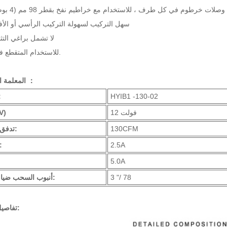
11. وصلات خرطوم في كل طرف ، للاستخدام مع خراطيم نفخ بقطر 98 مم (4 بوصة)
12. سهل التركيب لسهولة التركيب الرأسي أو الأ
13. لا تشمل براغي الت
14. للاستخدام المتقطع فقط.
المعلمة الرئيسية ：
HYIB1 -130-02
نمو
12 فولت
كان:
130CFM
تدفق الهواء:
2.5A
الامبير
5.0A
3 "/ 78
أنبوب السحب ضياء (مم):
تفاصيل المنتج: