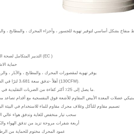
1. التدبير المتكامل لصحة الطفل (EC )
2. حماية الا
3. يوفر تهوية لمقصورات المحرك ، والمطابخ ، والآبار ، وال
4. أهلاً -تدفق سعة 3،681 لترًا في الدقيقة (130CFM).
5. ما يصل إلى 25٪ أكثر كفاءة من الضربات التقليدية في الخط.
البلاستيكي عضلات المعدة الأبيض المقاوم للأشعة فوق البنفسجية مع أقدام تصاعد م
7. تصميم مقاوم للتآكل وغلاف محرك مقاوم للماء للاستخدام في البيئة الب
8. سحب تيار منخفض للغاية وتدفق هواء عالي ا
9. أربعة شفرات مروحة تزيد من تدفق الهواء والك
10. عمود المحرك مختوم للحماية من الرط