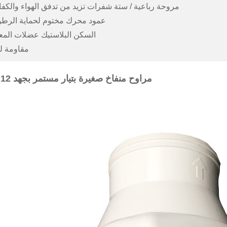
3. مروحة رباعية / ستة شفرات تزيد من تدفق الهواء والكفا
4. عمود محرك مختوم لحماية الرطو
5. السكن البلاستيك عضلات المع
مقاومة لل
مراوح منفاخ صغيرة بتيار مستمر بجهد 12 فولت