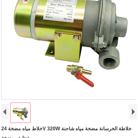
خلاط مياه مضخة 24V 320W خلاطة الخرسانة مضخة مياه شاحنة
تنظيف مضخة