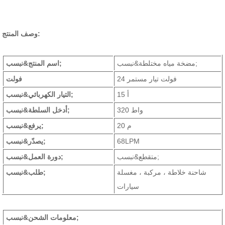
وصف المنتج:
مضخة مياه مختلطة&نبسب;
اسم المنتج&نبسب;
24 فولت تيار مستمر
فولت
15 أ
التيار الكهربائي&نبسب;
320 واط
أدخل السلطة&نبسب;
20 م
يرفع&نبسب;
68LPM
يصدّر&نبسب;
متقطع&نبسب;
دورة العمل&نبسب;
شاحنة خلاطة ، مركبة ، مغسلة
طلب&نبسب;
سيارات
معلومات الشحن&نبسب;