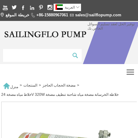







العربية
sales@sailflopump.com

+86-15880967061

خريطة الموقع

توفير الحل لعقد تسليم السوائل
الخاص بك
T

>
مضخة الحجاب الحاجز
>
المنتجات
>
منزل
خلاط مياه مضخة 24V 320W خلاطة الخرسانة مضخة مياه شاحنة تنظيف مضخة