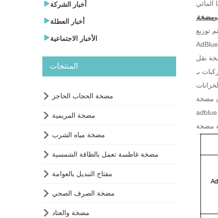

أخبار الشركة
و

أخبار العطلة
Ad  في السيارة تمامًا مثل الديزل ولكن في خزان منفصل داخل السيارة. وبالتالي ، يتعين على الشركات التي لديها مركبات تستخدم

الأخبار الاجتماعية
 شراء AdBlue كمعيار إلى جانب الديزل ، وتخزينه إما في خزان تخزين كبير الحجم أو IBC أو أسطوانة اعتمادًا على استخدامها. مثل مضخة
المنتجات

مضخة الحجاب الحاجز
ردد ، الشركة الرائدة في مضخة Adblue هي مضخة PIUSI

مضخة المريمية

مضخة مياه الشرب

مضخة غاطسة تعمل بالطاقة الشمسية

مفتاح التبديل بالعوامة

مضخة الصرف الصحي

مضخة والعتاد