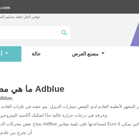
p.com
توفير الحل لعقد تسليم ال
مصنع العرض
حالة
أخبار
ما هي مضخة Adblue
ما هو blue
از المجهز لأنظمة العادم لدى البعض
سيارات الديزل
. يتم حقنه في غازات العادم
وحرقه في درجات حرارة عالية جدًا لتفكيك أكاسيد النيتروجين الضارة.
التي يمكن
أن تخرج من عادم السيارة.