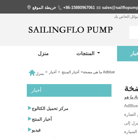
sales@sailflopum

+86-15880967061

خريطة الموقع

سوائل الخاص بك
المنتجات
منزل

ما هي مضخة Adblue
>
أخبار المنتج
>
أخبار
>
منزل
أخبار
Ad:

مركز تحميل الكتالوج

أخبار المنتج

فيديو