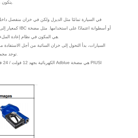
محلول اليوريا المائي (AUS32) يتكون من 32.5٪ يوريا عالية النقاء و 67.5٪ ماء منزوع الأيونات.
نقل الديزل ، فإن مضخة نقل Ad Blue هي المكون في نظام إعادة الملء الذي ينقل السائل من مكان تخزينه في السيارة.
السيارات
، بدأ التحول إلى خزان السائبة من أجل الاستفادة من
.
بالنسبة لخزا