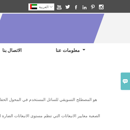







العربية
معلومات عنا
الاتصال بنا

AdBlue هو المصطلح التسويقي للسائل المستخدم في المحول الحف
تحتاج بعض محركات الديزل إلى AdBlue لمساعدتها على تلبية معايير Euro 6 الصعبة
معايير الانبعاثات
التي تنظم مستوى الانبعاثات الضارة 