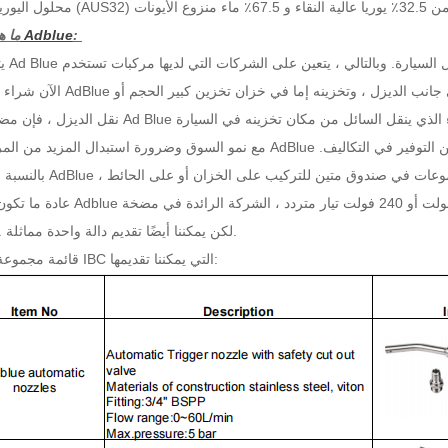
:
مضخة Adblue
ما ه
يتم توزيع Blue
AdBlue الآن
 التوفير في التكاليف.
مع نمو السوق وضرورة استبدال المزيد من المركبات بـ AdBlue
نات AdBlue ، توجد مجموعات في صندوق متين للتركيب على الخزان أو على الحائط
عادة ما تكون مضخة Adblue الكهربائية بجهد 12 فولت / 24 فولت أو 240 فولت تيار مت
adblue. لكن يمكننا أيضًا تقديم دالة واحدة مماثلة.
قائمة مجموعة مضخة IBC التي يمكننا تقديمها: