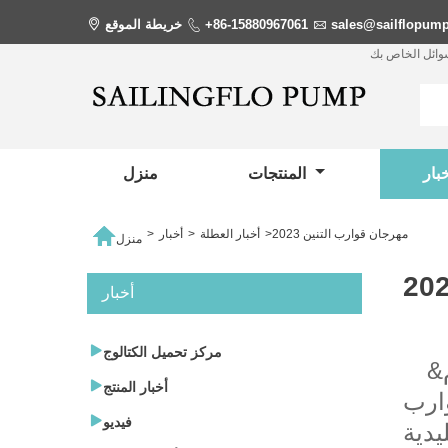
sales@sailflopum

+86-15880967061

خريطة الموقع

سوائل الخاص بك
المنتجات
منزل

2023 مهرجان قوارب التنين
>
أخبار العطلة
>
أخبار
>
منزل
أخبار

مركز تحميل الكتالوج
&نبسب; لإحياء ذكرى الشاعر الوطني تشو يوان ، يسمي الشعب الصيني اليوم

أخبار المنتج
ارب

فيديو
يدية