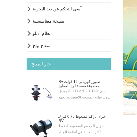

آسى التحكم عن بعد البحرية

مضخة مغناطيسية

نظام أدبلو

منفاخ بيلج
حار المنتج
Rv صنبور كهربائي 12 فولت
مجموعة مضخة لوح المطبخ
الموديل FLO-2202 + TAP: يتم
تزويد نظام المضخة الاقتصادية بجهد
12 فولت مع صنبور ومضخة
كهربائية مطلية بالكروم بجهد 12
فولت - بحيث يمكن تنشيط
خزان تراكم مضغوط 0.75 لتر لـ
RV
المضخة تلقائيًا عن طريق مفتاح
خزان المجمع المضغوط لضغط
التبديل الموجود على الصنبور.
أكثر سلاسة في أنظمة المياه
المضخة "SELF-PRIMING" لذا