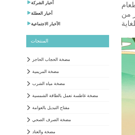

أخبار الشركة
عام
ر من

أخبار العطلة

الأخبار الاجتماعية
المنتجات

مضخة الحجاب الحاجز

مضخة المريمية

مضخة مياه الشرب

مضخة غاطسة تعمل بالطاقة الشمسية

مفتاح التبديل بالعوامة

مضخة الصرف الصحي

مضخة والعتاد