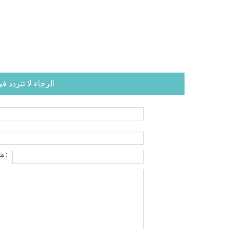
الرجاء لا تتردد 
هاتف :