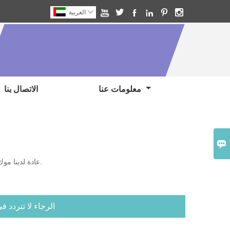







العربية
معلومات عنا
الاتصال بنا

عادة لدينا موك يمكن أن يكون 1 كرتون. نحن أيضا نفعل البيع بالتجزئة. لذلك يمكن التفاوض على موك.
الرجاء لا تتردد 