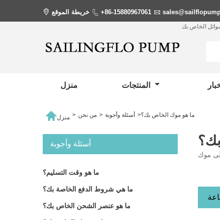
sales@sailflopum

+86-15880967061

خريطة الموقع

سوائل الخاص بك
المنتجات
منزل

ما هو موك الخاص بك؟
>
أسئلة وأجوبة
>
من نحن
>
منزل
بك؟
أسئلة وأجوبة
ما هو وقت التسليم؟
ما هي شروط الدفع الخاصة بك؟
ما هو عنصر الشحن الخاص بك؟