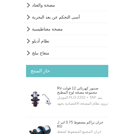

مضخة والعتاد

آسى التحكم عن بعد البحرية

مضخة مغناطيسية

نظام أدبلو

منفاخ بيلج
حار المنتج
Rv صنبور كهربائي 12 فولت
مجموعة مضخة لوح المطبخ
الموديل FLO-2202 + TAP: يتم
تزويد نظام المضخة الاقتصادية بجهد
12 فولت مع صنبور ومضخة
كهربائية مطلية بالكروم بجهد 12
فولت - بحيث يمكن تنشيط
خزان تراكم مضغوط 0.75 لتر لـ
RV
المضخة تلقائيًا عن طريق مفتاح
خزان المجمع المضغوط لضغط
التبديل الموجود على الصنبور.