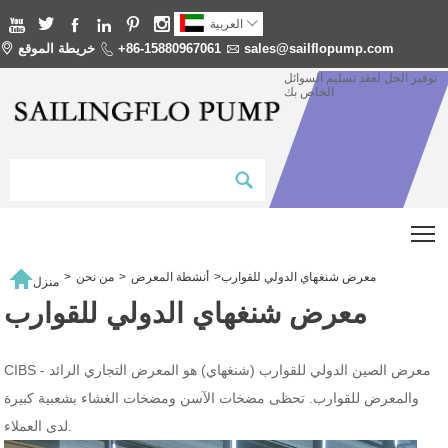







العربية
sales@sailflopump.com

+86-15880967061

خريطة الموقع

توفير الحل لعقد تسليم السوائل
الخاص بك
T

معرض شنغهاي الدولي للقوارب
>
أنشطة المعرض
>
من نحن
>
منزل
معرض شنغهاي الدولي للقوارب
CIBS - معرض الصين الدولي للقوارب (شنغهاي) هو المعرض التجاري الرائد
والمعرض للقوارب. تحظى مضخات الآسن ومضخات الغشاء بشعبية كبيرة
لدى العملاء.