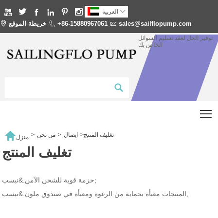







العربية
sales@sailflopump.com

+86-15880967061

خريطة الموقع

توفير الحل لعقد تسليم السوائل
الخاص بك
T

تغليف المنتج
>
ايصال
>
من نحن
>
منزل
تغليف المنتج
حزمة قوية للشحن الآمن.&نبسب;
المنتجات معبأة بحماية من الرغوة ومعبأة في صندوق ملون.&نبسب;